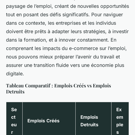
paysage de l’emploi, créant de nouvelles opportunités
tout en posant des défis significatifs. Pour naviguer
dans ce contexte, les entreprises et les individus
doivent être prêts à adapter leurs stratégies, à investir
dans la formation, et à innover constamment. En
comprenant les impacts du e-commerce sur l’emploi,
nous pouvons mieux préparer l’avenir du travail et
assurer une transition fluide vers une économie plus
digitale.
Tableau Comparatif : Emplois Créés vs Emplois
Detruits
Se
Ex
ct
Emplois
em
Emplois Créés
eu
Detruits
ple
r
s