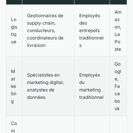
Am
Gestionnaires de
Employés
Lo
az
supply chain,
des
gis
on,
conducteurs,
entrepots
tiq
La
coordinateurs de
traditionnel
ue
Po
livraison
s
ste
Go
M
ogl
Spécialistes en
Employés
ar
e,
marketing digital,
du
ke
Fa
analystes de
marketing
tin
ce
données
traditionnel
g
bo
ok
Co
m