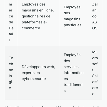
m
Employés des
Zal
Employés
er
magasins en ligne,
an
des
ce
gestionnaires de
do,
magasins
de
plateformes e-
AS
physiques
Dé
commerce
OS
tai
l
Mi
Employés
Te
cro
des
ch
sof
Développeurs web,
services
no
t,
experts en
informatiqu
lo
Sal
cybersécurité
es
gi
esf
traditionnel
e
orc
s
e