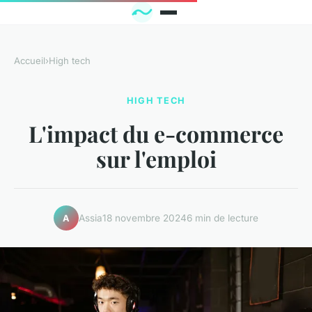
Accueil
›
High tech
HIGH TECH
L'impact du e-commerce
sur l'emploi
Assia
18 novembre 2024
6 min de lecture
A