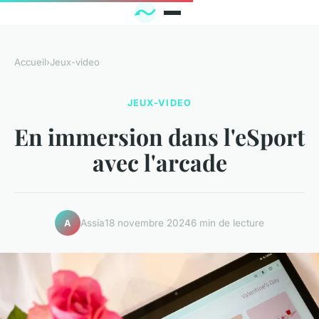
Accueil
›
Jeux-video
JEUX-VIDEO
En immersion dans l'eSport
avec l'arcade
Assia
18 novembre 2024
6 min de lecture
A